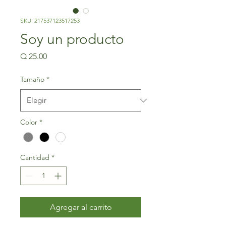
SKU: 217537123517253
Soy un producto
Precio
Q 25.00
Tamaño
*
Color
*
Cantidad
*
Agregar al carrito